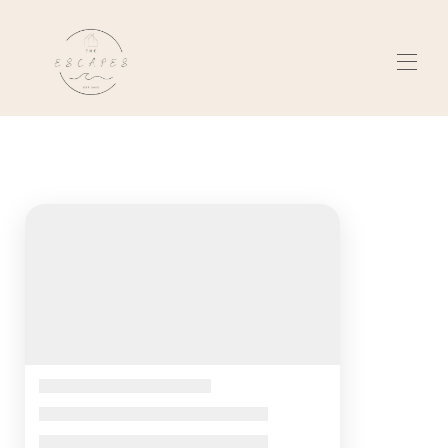
Home
Kiama, Australia
▾
Senec, Slovacchia
▾
Chi siamo
Recensioni
Contattaci