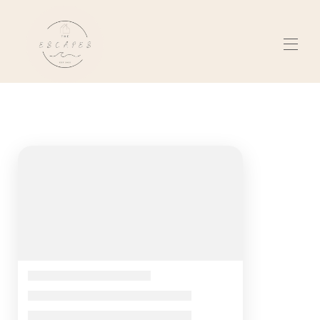
家
キアマ、オーストラリア
▾
セネツ、スロバキア
▾
私たちについて
レビュー
お問い合わせ