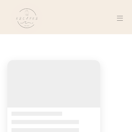
Hem
Kiama, Australien
▾
Senec, Slovakien
▾
Om oss
Recensioner
Kontakta oss